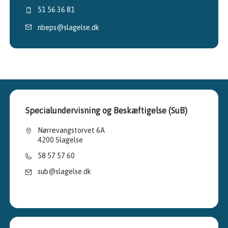
51 56 36 81
nbeps@slagelse.dk
Specialundervisning og Beskæftigelse (SuB)
Nørrevangstorvet 6A
4200 Slagelse
58 57 57 60
sub@slagelse.dk